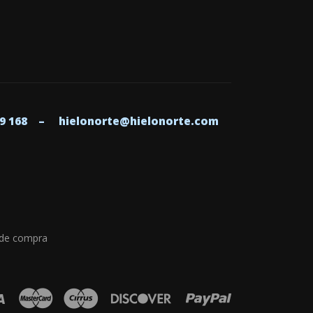
799 168 –
hielonorte@hielonorte.com
 de compra