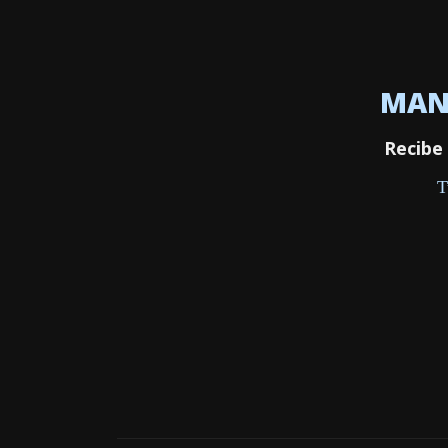
MANT
Recibe 
T