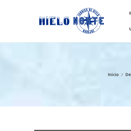
INICIO
Inicio
/
De