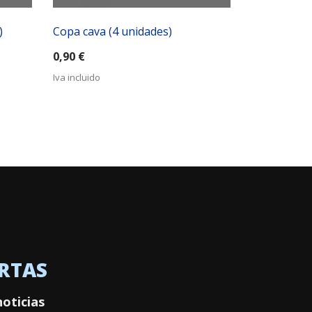
)
Copa cava (4 unidades)
Taza de caf
unidades)
0,90
€
1,00
€
Iva incluido
Iva incluido
ERTAS
noticias