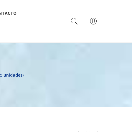
NTACTO
USUARIOS
5 unidades)