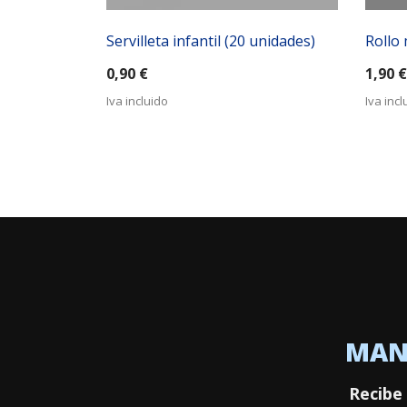
Servilleta infantil (20 unidades)
Rollo 
0,90
€
1,90
€
Iva incluido
Iva incl
MANT
Recibe 