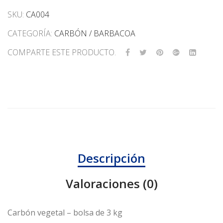
kg
3
SKU:
CA004
kg
cantidad
CATEGORÍA:
CARBÓN / BARBACOA
COMPARTE ESTE PRODUCTO.
Descripción
Valoraciones (0)
Carbón vegetal – bolsa de 3 kg