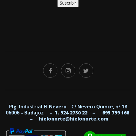
Plg. Industrial El Nevero C/ Nevero Quince, nº 18
06006 – Badajoz –
T. 924 2730 22 –
695 799 168
–
hielonorte@hielonorte.com