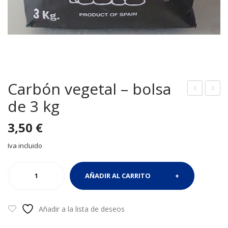
Carbón vegetal – bolsa
de 3 kg
erill
arb
as
ón
3,50
€
de
veg
ma
etal
Iva incluido
der
–
Carbón
a (3
bol
AÑADIR AL CARRITO
vegetal
caja
sa
-
s)
de
bolsa
Añadir a la lista de deseos
5
de