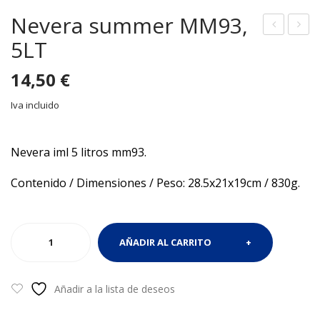
Nevera summer MM93,
5LT
arra
eve
de
ra 5
14,50
€
cer
Litr
vez
os
Iva incluido
a
Exo
irro
tic
Nevera iml 5 litros mm93.
mpi
su
Contenido / Dimensiones / Peso: 28.5x21x19cm / 830g.
ble
mm
er
Nevera
AÑADIR AL CARRITO
summer
MM93,
5LT
Añadir a la lista de deseos
cantidad